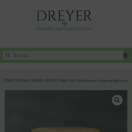
Start
Urnen
Heiso
Mini Urnen
/
/
/
/ 9311 Sandfarben, Aufgehende Sonne