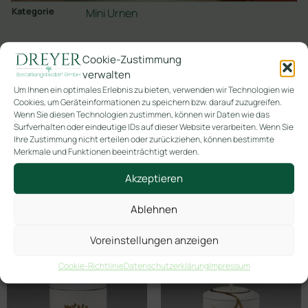
Kategorie
Mini Urnen
In den Warenkorb
Cookie-Zustimmung
verwalten
Um Ihnen ein optimales Erlebnis zu bieten, verwenden wir Technologien wie
Cookies, um Geräteinformationen zu speichern bzw. darauf zuzugreifen.
Wenn Sie diesen Technologien zustimmen, können wir Daten wie das
Surfverhalten oder eindeutige IDs auf dieser Website verarbeiten. Wenn Sie
Ihre Zustimmung nicht erteilen oder zurückziehen, können bestimmte
Merkmale und Funktionen beeinträchtigt werden.
Ähnliche Produkte
Akzeptieren
Ablehnen
Voreinstellungen anzeigen
Cookie-Richtlinie
Datenschutzerklärung
Impressum