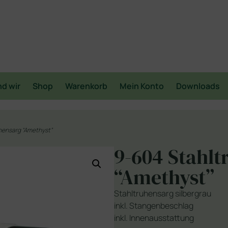
nd wir
Shop
Warenkorb
Mein Konto
Downloads
hensarg “Amethyst”
9-604 Stahl
“Amethyst”
Stahltruhensarg silbergrau
inkl. Stangenbeschlag
inkl. Innenausstattung