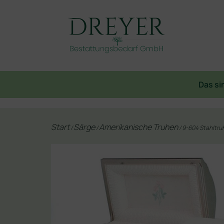
Das si
Start
Särge
Amerikanische Truhen
/
/
/ 9-604 Stahltru