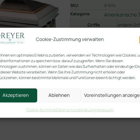
SKU
9-604
Kategorie
Amerikanische 
Griffe
andere Grif
Griffe
Cookie-Zustimmung verwalten
Innenausschlag
Innen- und
Innenaussc
Ihnen ein optimales Erlebnis zu bieten, verwenden wir Technologien wie Cookies, 
äteinformationen zu speichern bzw. darauf zuzugreifen. Wenn Sie diesen
Verstärkungen
Deckelstüt
hnologien zustimmen, können wir Daten wie das Surfverhalten oder eindeutige IDs
 dieser Website verarbeiten. Wenn Sie Ihre Zustimmung nicht erteilen oder
ückziehen, können bestimmte Merkmale und Funktionen beeinträchtigt werden.
In den
Akzeptieren
Ablehnen
Voreinstellungen anzeig
Cookie-Richtlinie
Datenschutzerklärung
Impressum