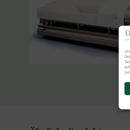
Um 
Ger
Tec
auf
zur