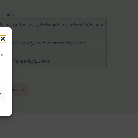
Truhen
fe, mit Griffen, nur gebohrt 4/6, nur gebohrt 6/6, ohne
 Deckelausschlag, mit Innenausschlag, ohne
hlag
um
ze, Eckverstärkung, keine
 Warenkorb
en