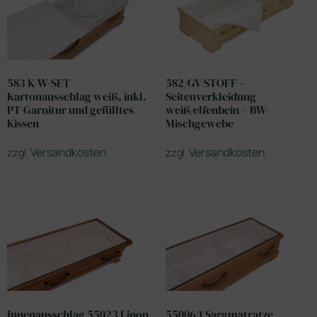
583 K-W-SET
582/GV STOFF –
Kartonausschlag weiß, inkl.
Seitenverkleidung
PT-Garnitur und gefülltes
weiß/elfenbein – BW-
Kissen
Mischgewebe
Versandkosten
Versandkosten
zzgl.
zzgl.
Innenausschlag 55023 Linon
55006/1 Sargmatratze