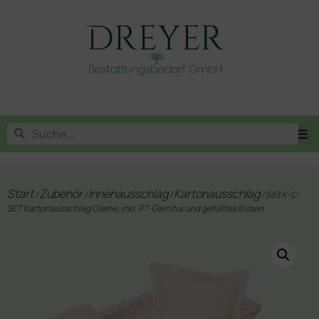
Start
Zubehör
Innenausschlag
Kartonausschlag
/
/
/
/ 583 K-C-
SET Kartonausschlag Creme, inkl. PT-Garnitur und gefülltes Kissen