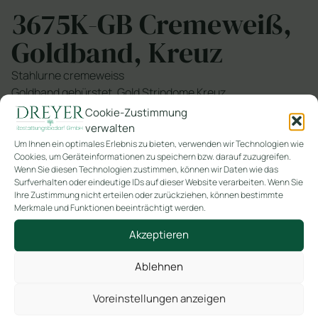
3675K-GB Cremeweiß,
Goldband, Kreuz
Stahlurne cremeweiss
Goldband gebürstet, Gold Stripdome Kreuz
Cookie-Zustimmung
SKU
3675K-GB
verwalten
Kategorie
Handpatinierte
Um Ihnen ein optimales Erlebnis zu bieten, verwenden wir Technologien wie
Cookies, um Geräteinformationen zu speichern bzw. darauf zuzugreifen.
Wenn Sie diesen Technologien zustimmen, können wir Daten wie das
Surfverhalten oder eindeutige IDs auf dieser Website verarbeiten. Wenn Sie
In den Warenkorb
Ihre Zustimmung nicht erteilen oder zurückziehen, können bestimmte
Merkmale und Funktionen beeinträchtigt werden.
Akzeptieren
Ablehnen
Ähnliche Produkte
Voreinstellungen anzeigen