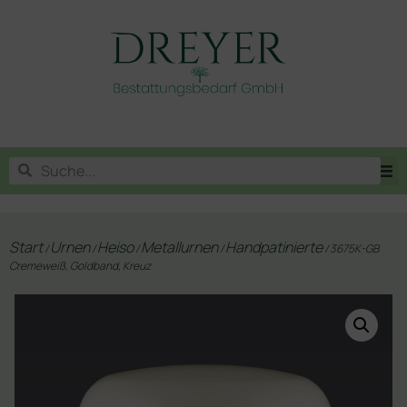
Start
Urnen
Heiso
Metallurnen
Handpatinierte
/
/
/
/
/ 3675K-GB
Cremeweiß, Goldband, Kreuz