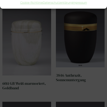
Cookie-Richtlinie
Datenschutzerklärung
Impressum
3846 Anthrazit,
Sonnenuntergang
6011 GB Weiß marmoriert,
Goldband