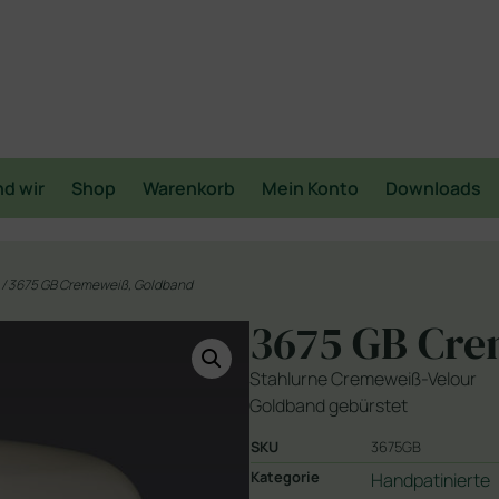
nd wir
Shop
Warenkorb
Mein Konto
Downloads
/ 3675 GB Cremeweiß, Goldband
3675 GB Cre
Stahlurne Cremeweiß-Velour
Goldband gebürstet
SKU
3675GB
Kategorie
Handpatinierte