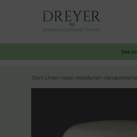
Das si
Start
Urnen
Heiso
Metallurnen
Handpatinierte
/
/
/
/