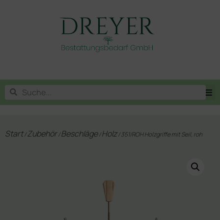
Start
Zubehör
Beschläge
Holz
/
/
/
/ 351/ROH Holzgriffe mit Seil, roh