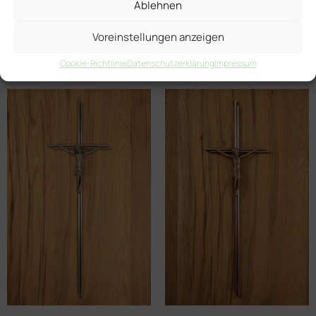
Ablehnen
Voreinstellungen anzeigen
Ähnliche Produkte
Cookie-Richtlinie
Datenschutzerklärung
Impressum