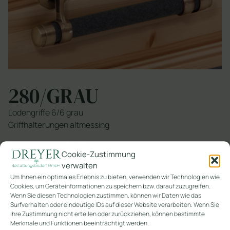
280/GRAU
Lodengriffe 6/6 grau
Griffhalterungen altmessing
SKU
280/GRAU
Cookie-Zustimmung
Kategorie
Holz
verwalten
Um Ihnen ein optimales Erlebnis zu bieten, verwenden wir Technologien wie
Cookies, um Geräteinformationen zu speichern bzw. darauf zuzugreifen.
In den Warenkorb
Wenn Sie diesen Technologien zustimmen, können wir Daten wie das
Surfverhalten oder eindeutige IDs auf dieser Website verarbeiten. Wenn Sie
Ihre Zustimmung nicht erteilen oder zurückziehen, können bestimmte
Merkmale und Funktionen beeinträchtigt werden.