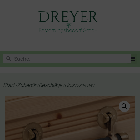
Start
Zubehör
Beschläge
Holz
/
/
/
/ 280/GRAU