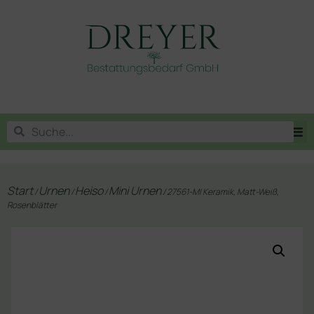
Start
Urnen
Heiso
Mini Urnen
/
/
/
/ 27561-MI Keramik, Matt-Weiß,
Rosenblätter