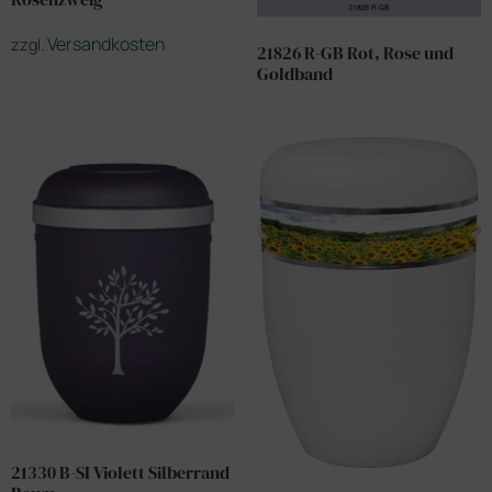
Versandkosten
zzgl.
21826 R-GB Rot, Rose und
Goldband
21330 B-SI Violett Silberrand