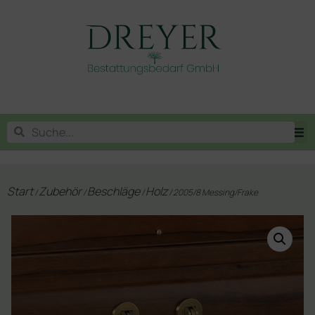
Start
Zubehör
Beschläge
Holz
/
/
/
/ 2005/8 Messing/Frake