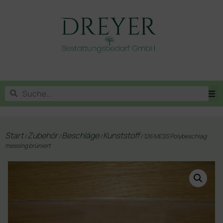
Start
Zubehör
Beschläge
Kunststoff
/
/
/
/ 126 MESS Polybeschlag
messing brüniert