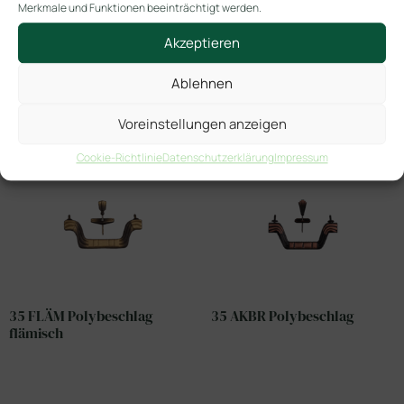
Merkmale und Funktionen beeinträchtigt werden.
Akzeptieren
Ablehnen
Ähnliche Produkte
Voreinstellungen anzeigen
Cookie-Richtlinie
Datenschutzerklärung
Impressum
35 FLÄM Polybeschlag
35 AKBR Polybeschlag
flämisch