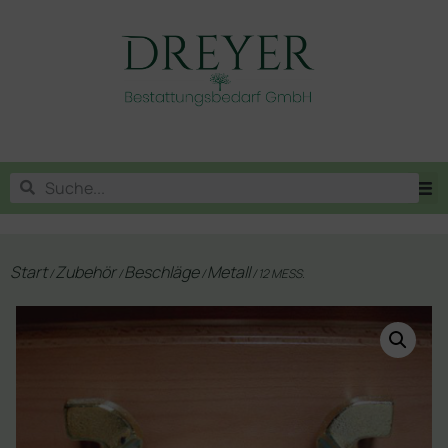
Start
Zubehör
Beschläge
Metall
/
/
/
/ 12 MESS.