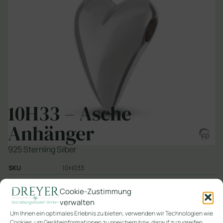
10H33 – Asche
Anhänger
925 Sternling Silber
SKU
10H033
Kategorie
2. Ascheschmuck
Cookie-Zustimmung
verwalten
In den Warenkorb
Um Ihnen ein optimales Erlebnis zu bieten, verwenden wir Technologien wie
Cookies, um Geräteinformationen zu speichern bzw. darauf zuzugreifen.