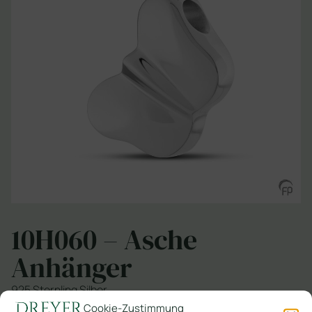
10H060 – Asche
Anhänger
925 Sternling Silber
Cookie-Zustimmung