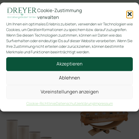
Kategorien
Zubehör
Stapelsäulen/Stelen
,
Cookie-Zustimmung
verwalten
Verfügbar bei Nachbestellung
Um Ihnen ein optimales Erlebnis zu bieten, verwenden wir Technologien wie
Cookies, um Geräteinformationen zu speichern bzw. darauf zuzugreifen.
In den Warenkorb
Wenn Sie diesen Technologien zustimmen, können wir Daten wie das
Surfverhalten oder eindeutige IDs auf dieser Website verarbeiten. Wenn Sie
Ihre Zustimmung nicht erteilen oder zurückziehen, können bestimmte
Merkmale und Funktionen beeinträchtigt werden.
Akzeptieren
Ablehnen
Ähnliche Produkte
Voreinstellungen anzeigen
Cookie-Richtlinie
Datenschutzerklärung
Impressum