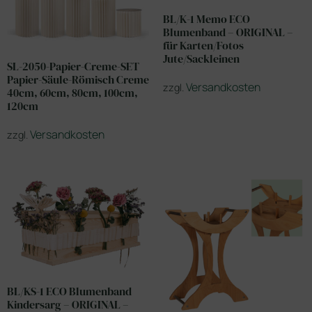
BL/K-1 Memo ECO
Blumenband – ORIGINAL –
für Karten/Fotos
Jute/Sackleinen
SL-2050-Papier-Creme-SET
Papier-Säule-Römisch Creme
Versandkosten
zzgl.
40cm, 60cm, 80cm, 100cm,
120cm
Versandkosten
zzgl.
BL/KS-1 ECO Blumenband
Kindersarg – ORIGINAL –